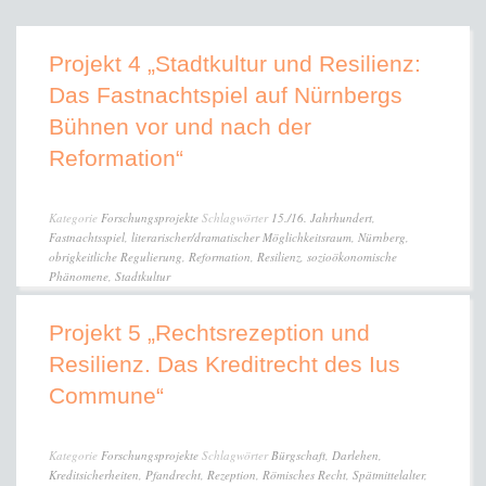
Projekt 4 „Stadtkultur und Resilienz:
Das Fastnachtspiel auf Nürnbergs
Bühnen vor und nach der
Reformation“
Kategorie
Forschungsprojekte
Schlagwörter
15./16. Jahrhundert
,
Fastnachtsspiel
,
literarischer/dramatischer Möglichkeitsraum
,
Nürnberg
,
obrigkeitliche Regulierung
,
Reformation
,
Resilienz
,
sozioökonomische
Phänomene
,
Stadtkultur
Projekt 5 „Rechtsrezeption und
Resilienz. Das Kreditrecht des Ius
Commune“
Kategorie
Forschungsprojekte
Schlagwörter
Bürgschaft
,
Darlehen
,
Kreditsicherheiten
,
Pfandrecht
,
Rezeption
,
Römisches Recht
,
Spätmittelalter
,