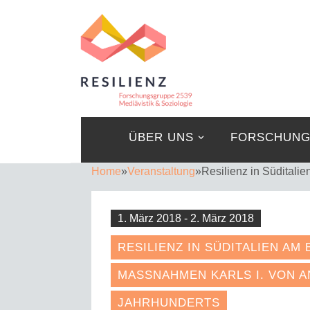
ÜBER UNS
FORSCHUN
Home
»
Veranstaltung
»
Resilienz in Süditalie
1. März 2018 - 2. März 2018
RESILIENZ IN SÜDITALIEN AM
MASSNAHMEN KARLS I. VON ANJ
AHRHUNDERTS