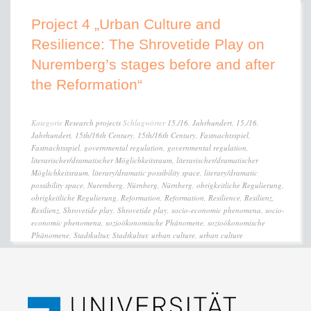
Project 4 „Urban Culture and
Resilience: The Shrovetide Play on
Nuremberg’s stages before and after
the Reformation“
Kategorie
Research projects
Schlagwörter
15./16. Jahrhundert
,
15./16.
Jahrhundert
,
15th/16th Century
,
15th/16th Century
,
Fastnachtsspiel
,
Fastnachtsspiel
,
governmental regulation
,
governmental regulation
,
literarischer/dramatischer Möglichkeitsraum
,
literarischer/dramatischer
Möglichkeitsraum
,
literary/dramatic possibility space
,
literary/dramatic
possibility space
,
Nuremberg
,
Nürnberg
,
Nürnberg
,
obrigkeitliche Regulierung
,
obrigkeitliche Regulierung
,
Reformation
,
Reformation
,
Resilience
,
Resilienz
,
Resilienz
,
Shrovetide play
,
Shrovetide play
,
socio-economic phenomena
,
socio-
economic phenomena
,
sozioökonomische Phänomene
,
sozioökonomische
Phänomene
,
Stadtkultur
,
Stadtkultur
,
urban culture
,
urban culture