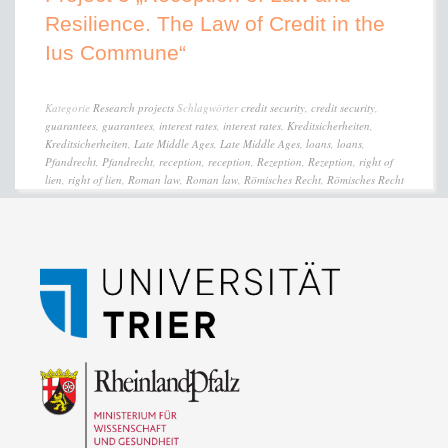
Resilience. The Law of Credit in the
Ius Commune“
Kategorie
Research projects
Schlagwörter
credit security
,
credit security
,
guarantees
,
guarantees
,
interest rates
,
interest rates
,
Kreditsicherheiten
,
Kreditsicherheiten
,
Late Middle Ages
,
Late Middle Ages
,
loans
,
loans
,
Pfandrecht
,
Pfandrecht
,
reception
,
reception
,
Rezeption
,
Rezeption
,
right of
lien
,
right of lien
,
Roman law
,
Roman law
,
Römisches Recht
,
Römisches Recht