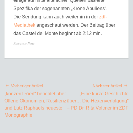
einige auf mittelalterlichen Quellen basierte
Spezifika der sogenannten „Krone Apuliens“.
Die Sendung kann auch weiterhin in der
zdf-
Mediathek
angeschaut werden. Der Beitrag über
das Castel del Monte beginnt ab 2:12 min.
Kategorie
News
Vorheriger Artikel
Nächster Artikel
„konzenTRiert“ berichtet über
„Eine kurze Geschichte
Offene Ökonomien, Resilienz
über… Die Hexenverfolgung“
und Lutz Raphaels neueste
– PD Dr. Rita Voltmer im ZDF
Monographie