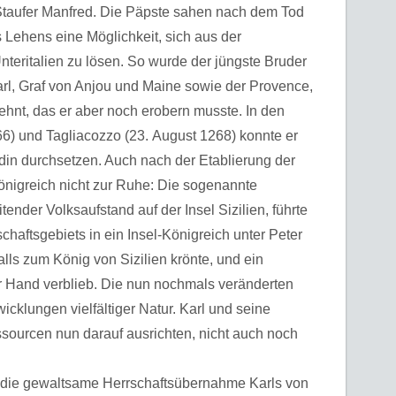
 Staufer Manfred. Die Päpste sahen nach dem Tod
s Lehens eine Möglichkeit, sich aus der
teritalien zu lösen. So wurde der jüngste Bruder
arl, Graf von Anjou und Maine sowie der Provence,
ehnt, das er aber noch erobern musste. In den
6) und Tagliacozzo (23. August 1268) konnte er
din durchsetzen. Auch nach der Etablierung der
nigreich nicht zur Ruhe: Die sogenannte
tender Volksaufstand auf der Insel Sizilien, führte
chaftsgebiets in ein Insel-Königreich unter Peter
falls zum König von Sizilien krönte, und ein
er Hand verblieb. Die nun nochmals veränderten
icklungen vielfältiger Natur. Karl und seine
sourcen nun darauf ausrichten, nicht auch noch
– die gewaltsame Herrschaftsübernahme Karls von