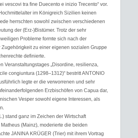
dei vescovi tra fine Duecento e inizio Trecento“ vor.
ochmittelalter im Königreich Sizilien keinen
hiede herrschten sowohl zwischen verschiedenen
tung der (Erz-)Bistümer. Trotz der sehr
weiligen Probleme formte sich nach der
r Zugehörigkeit zu einer eigenen sozialen Gruppe
chenrechte definierte.
en Veranstaltungstages „Disordine, resilienza,
fficile congiuntura (1298–1312)“ bestritt ANTONIO
führlich legte er die verworrenen und sehr
ufeinanderfolgenden Erzbischöfen von Capua dar,
ianischen Vesper sowohl eigene Interessen, als
n.
1.) stand ganz im Zeichen der Wirtschaft
l Matheus (Mainz), moderierte die beiden
achte JANINA KRÜGER (Trier) mit ihrem Vortrag