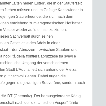
nten „alten neuen Eliten“, die in der Stauferzeit
en fliehen müssen und im Gefolge Karls wieder in
iejenigen Stauferfreunde, die sich nach dem
ovinen entziehend zum aragonesischen Hof hatten
en Vesper wieder auf die Insel zu ziehen.
sen Sachverhalt durch seinen
vollen Geschichte des Adels in einer
staat – den Abruzzen – zwischen Staufern und
 nobilità della frontiera abruzzese tra svevi e
unterschiedliche Umgang der verschiedenen
ten Stadt L’Aquila ließ sich anhand der Vielzahl
n gut nachvollziehen. Dabei trugen die
pfe gegen die jeweiligen Souveräne, sondern auch
IDT (Chemnitz) „Der herausgeforderte König.
rrschaft nach der sizilianischen Vesper“ führte