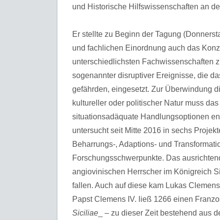
und Historische Hilfswissenschaften an der 
Er stellte zu Beginn der Tagung (Donnerst
und fachlichen Einordnung auch das Konze
unterschiedlichsten Fachwissenschaften 
sogenannter disruptiver Ereignisse, die d
gefährden, eingesetzt. Zur Überwindung d
kultureller oder politischer Natur muss da
situationsadäquate Handlungsoptionen en
untersucht seit Mitte 2016 in sechs Projek
Beharrungs-, Adaptions- und Transformati
Forschungsschwerpunkte. Das ausrichtende 
angiovinischen Herrscher im Königreich Siz
fallen. Auch auf diese kam Lukas Clemens 
Papst Clemens IV. ließ 1266 einen Franzo
Siciliae
_ – zu dieser Zeit bestehend aus d