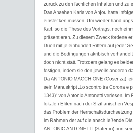
zurück zu den fachlichen Inhalten und zu
Das Ansehen Karls von Anjou hatte infolg
einstecken müssen. Um wieder handlungsf
Karl, so die These des Vortrags, noch einm
präsentieren. Zu diesem Zweck forderte e
Duell mit je einhundert Rittern auf jeder 
und die Bedingungen akribisch verhandelt
doch nicht statt. Trotzdem gelang es beid
festigen, indem sie den jeweils anderen da
Da ANTONIO MACCHIONE (Cosenza) leider
sein Manuskript „Lo scontro tra Corona e p
1343)“ von Antonio Antonetti verlesen. Im
lokalen Eliten nach der Sizilianischen Ves
das Problem der Herrschaftsdurchsetzung
Im Rahmen der auf die anschließende Disku
ANTONIO ANTONETTI (Salerno) nun seine e