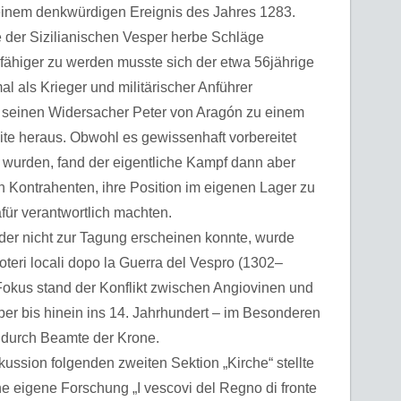
 einem denkwürdigen Ereignis des Jahres 1283.
e der Sizilianischen Vesper herbe Schläge
ähiger zu werden musste sich der etwa 56jährige
al als Krieger und militärischer Anführer
r seinen Widersacher Peter von Aragón zu einem
Seite heraus. Obwohl es gewissenhaft vorbereitet
 wurden, fand der eigentliche Kampf dann aber
en Kontrahenten, ihre Position im eigenen Lager zu
für verantwortlich machten.
 nicht zur Tagung erscheinen konnte, wurde
oteri locali dopo la Guerra del Vespro (1302–
 Fokus stand der Konflikt zwischen Angiovinen und
per bis hinein ins 14. Jahrhundert – im Besonderen
 durch Beamte der Krone.
ssion folgenden zweiten Sektion „Kirche“ stellte
igene Forschung „I vescovi del Regno di fronte