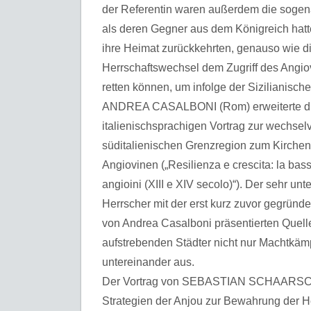
der Referentin waren außerdem die sogenan
als deren Gegner aus dem Königreich hatt
ihre Heimat zurückkehrten, genauso wie d
Herrschaftswechsel dem Zugriff des Angi
retten können, um infolge der Sizilianisch
ANDREA CASALBONI (Rom) erweiterte die
italienischsprachigen Vortrag zur wechsel
süditalienischen Grenzregion zum Kirchen
Angiovinen („Resilienza e crescita: la bassa
angioini (XIII e XIV secolo)“). Der sehr 
Herrscher mit der erst kurz zuvor gegründe
von Andrea Casalboni präsentierten Quelle
aufstrebenden Städter nicht nur Machtkäm
untereinander aus.
Der Vortrag von SEBASTIAN SCHAARSCHM
Strategien der Anjou zur Bewahrung der He