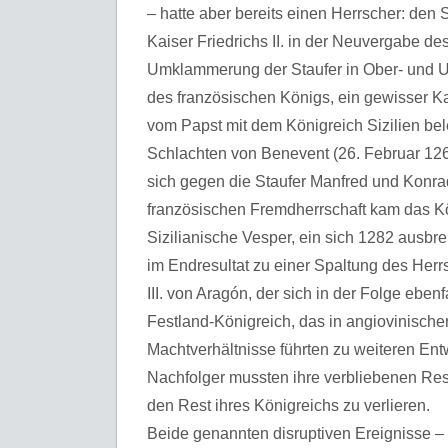
– hatte aber bereits einen Herrscher: den
Kaiser Friedrichs II. in der Neuvergabe de
Umklammerung der Staufer in Ober- und Un
des französischen Königs, ein gewisser K
vom Papst mit dem Königreich Sizilien bel
Schlachten von Benevent (26. Februar 126
sich gegen die Staufer Manfred und Konra
französischen Fremdherrschaft kam das Kö
Sizilianische Vesper, ein sich 1282 ausbrei
im Endresultat zu einer Spaltung des Herrs
III. von Aragón, der sich in der Folge eben
Festland-Königreich, das in angiovinisch
Machtverhältnisse führten zu weiteren Entw
Nachfolger mussten ihre verbliebenen Res
den Rest ihres Königreichs zu verlieren.
Beide genannten disruptiven Ereignisse 