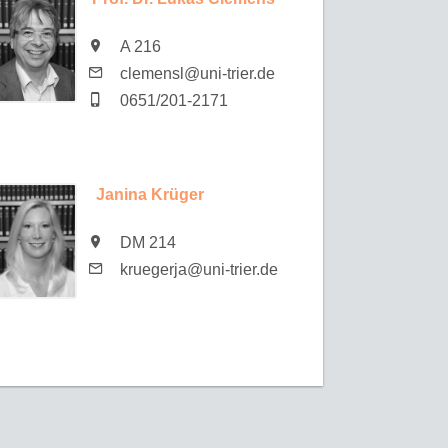
A 216
clemensl@uni-trier.de
0651/201-2171
Janina Krüger
DM 214
kruegerja@uni-trier.de